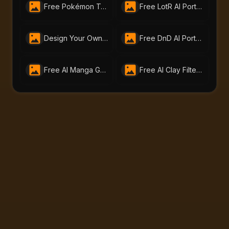
Free Pokémon Trainer Generator by AI-Portraits.org | Create Your Custom Pokemon Trainer Today
Free LotR AI Portrait Generator – Create Your Middle-earth Self
Design Your Own Cyberpunk Character Instantly With Free AI Cyberpunk Character Generator | AI-Portraits.org
Free DnD AI Portrait Generator – Create Custom DnD Charactor | ai-portraits.org
Free AI Manga Generator | Create Manga Art with AI Portraits
Free AI Clay Filter – Turn Photos into Playful Clay Art