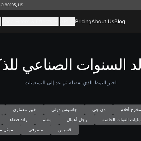
 CO 80105, US
Face Filters & Effects
API
Pricing
About Us
Blog
د السنوات الصناعي للذك
اختر النمط الذي تفضله ثم عد إلى التسعينات
خرج أفلام
دي جي
جاسوس دولي
خبير معماري
ليات القوات الخاصة
رجل أعمال
معلم
رائد فضاء
قسيس
مصرفي
ممثل مب