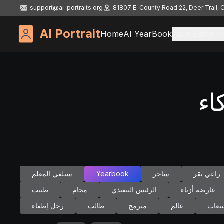
support@ai-portraits.org
81807 E. County Road 22, Deer Trail,
AI Portrait
Home
AI YearBook
Face Editor
اء
راعي بقر
ساحر
Yearbook
سيلفي المعلم
عارضة أزياء
الرئيس التنفيذي
محام
طبيب
يعات
عالم
مبرمج
طالب
رجل إطفاء