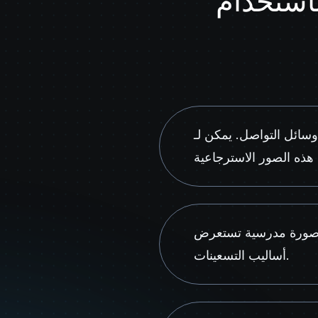
خدام AI-
يمكن لـ AI-Portraits.org أن
تحميل 8-12 صورة شخصية بوضعيات وتعبيرات مختلفة، وسيحولها الموقع إلى 60 صورة مدرسية تستعرض
أساليب التسعينات.