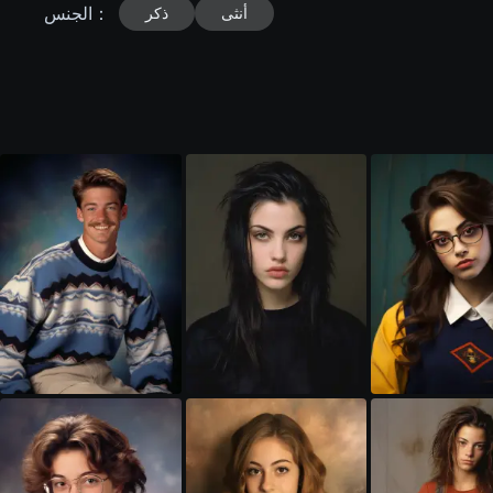
：
الجنس
أنثى
ذكر