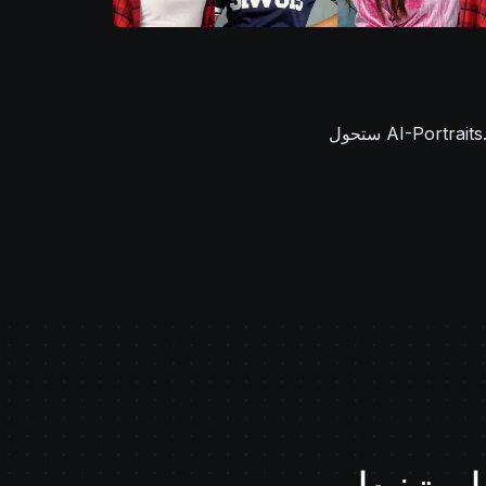
ستحول AI-Portraits.org صورتك الشخصية إلى صور مدرسية مليئة بالذكريات بأساليب وخلفيات متنوعة. استمتع