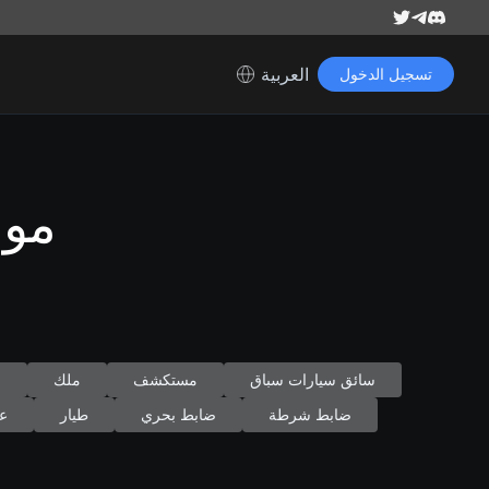
العربية
تسجيل الدخول
مول
سائق سيارات سباق
مستكشف
ملك
م
ضابط شرطة
ضابط بحري
طيار
عم