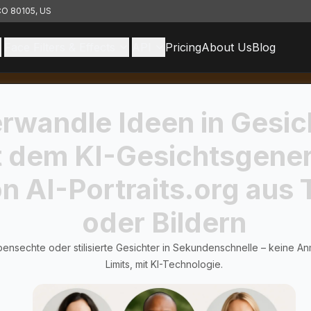
 CO 80105, US
Face Filters & Effects
API
Pricing
About Us
Blog
rwandle Ideen in Gesic
t dem KI-Gesichtsgener
n AI-Portraits.org aus 
oder Bildern
bensechte oder stilisierte Gesichter in Sekundenschnelle – keine A
Limits, mit KI-Technologie.