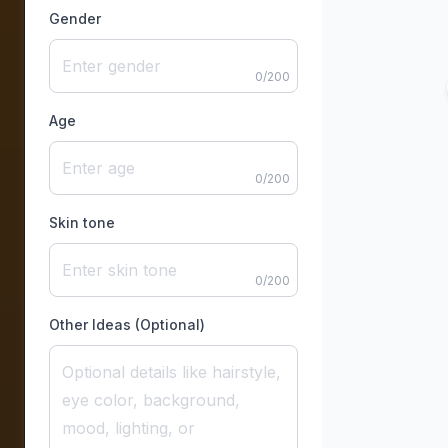
Gender
0
/
200
Age
0
/
200
Skin tone
0
/
200
Other Ideas (Optional)