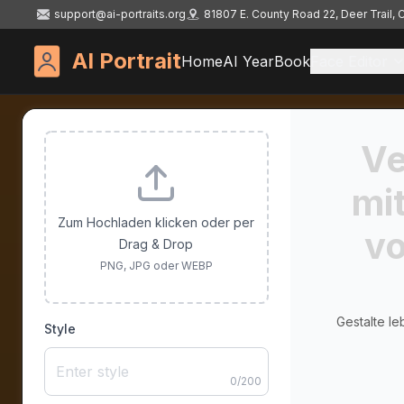
support@ai-portraits.org
81807 E. County Road 22, Deer Trail,
AI Portrait
Home
AI YearBook
Face Editor
Ve
mi
Zum Hochladen klicken oder per
vo
Drag & Drop
PNG, JPG oder WEBP
Gestalte le
Style
0
/
200