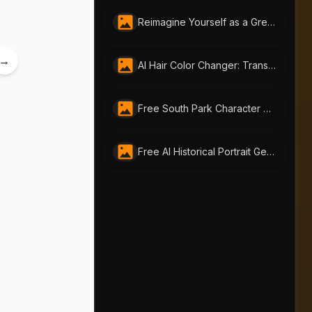
Reimagine Yourself as a Greek God with AI-Portraits.org's Greek God AI Portrait Generator
→
AI Hair Color Changer: Transform Your Look Instantly
Free South Park Character Creator – Instantly Make South Park Avatars | AI-Portraits.org
Free AI Historical Portrait Generator