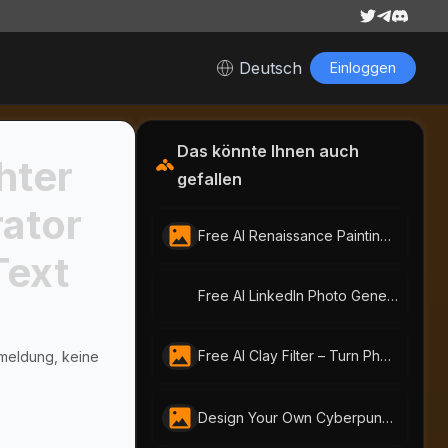
Deutsch
Einloggen
Das könnte Ihnen auch
hter
gefallen
ator
Free AI Renaissance Painting Generator by AI-Portraits.org: Create Timeless Art from Photos & Text
Text
Free AI LinkedIn Photo Generator – Instant Professional Headshots by AI-Portraits.org
Free AI Clay Filter – Turn Photos into Playful Clay Art
nmeldung, keine
Design Your Own Cyberpunk Character Instantly With Free AI Cyberpunk Character Generator | AI-Portraits.org