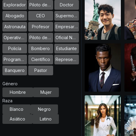
Explorador
Piloto de Carreras
Doctor
Abogado
CEO
Supermodelo
Astronauta
Profesor
Empresario
Operativo de Fuerzas Especiales
Piloto de Combate
Oficial Naval
Policía
Bombero
Estudiante
Programador
Científico
Representante de Ventas
Banquero
Pastor
Género
Hombre
Mujer
Raza
Blanco
Negro
Asiático
Latino