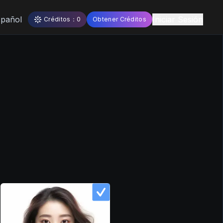
spañol
Iniciar Sesión
Créditos
：
0
Obtener Créditos