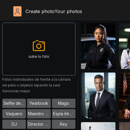
Create photo
Your photos
sube tu foto
Fotos individuales de frente a la cámara
sin pelo u objetos tapando la cara
funcionan mejor.
Selfie del Monumento
Yearbook
Mago
Vaquero
Maestro de Arquitectura
Espía Internacional
DJ
Director de Cine
Rey