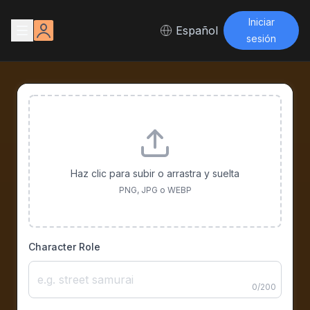
Iniciar
Español
sesión
Haz clic para subir o arrastra y suelta
PNG, JPG o WEBP
Character Role
0
/
200