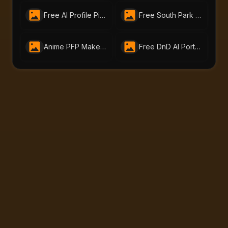
Free AI Profile Picture Generator | AI Portraits - Create Stunning Headshots Instantly
Free South Park Character Creator – Instantly Make South Park Avatars | AI-Portraits.org
Anime PFP Maker – Free Avatar Generator by ai-portraits.org
Free DnD AI Portrait Generator – Create Custom DnD Charactor | ai-portraits.org