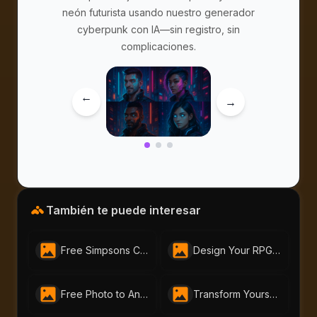
neón futurista usando nuestro generador
cyberpunk con IA—sin registro, sin
complicaciones.
→
→
También te puede interesar
Free Simpsons Character Generator For Creating Your Own Simpsons Avatar| AI-Portraits.org
Design Your RPG Character with AI-Portraits.org’s Free RPG Maker
Free Photo to Anime Tool – Create Stunning Anime Art with AI Portraits
Transform Yourself into a Dragon Ball Z Character with Our Dragon Ball AI Portrait Generator