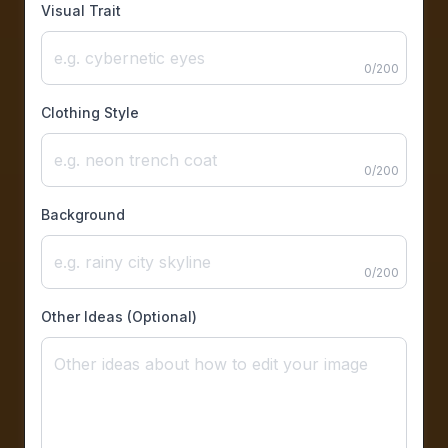
Visual Trait
0
/
200
Clothing Style
0
/
200
Background
0
/
200
Other Ideas (Optional)