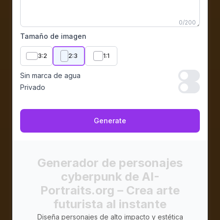
0
/
200
Tamaño de imagen
3:2
2:3
1:1
Sin marca de agua
Sin marca d
Privado
Privado
Generate
Generador de personajes
cyberpunk de AI-
Portraits.org – Crea arte
futurista al instante
Diseña personajes de alto impacto y estética