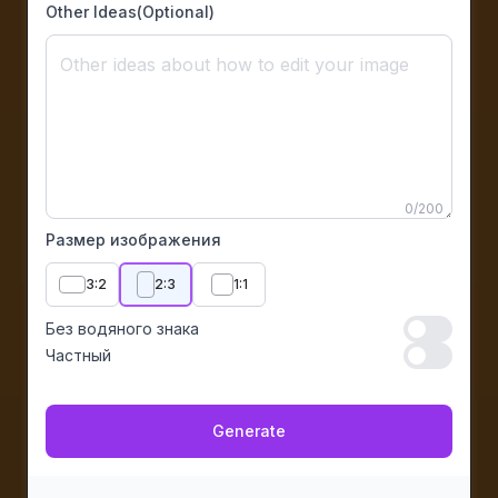
Other Ideas(Optional)
0
/
200
Размер изображения
3:2
2:3
1:1
Без водяного знака
Без водяног
Частный
Частный
Generate