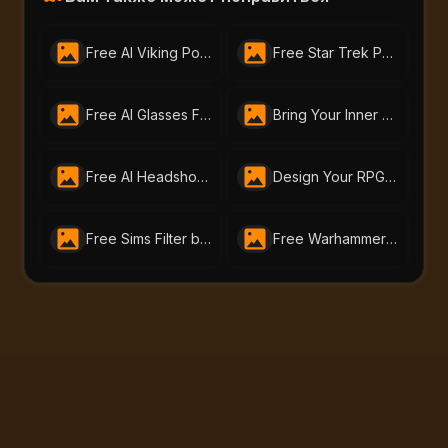
Free AI Viking Portrait Generator | ai-portraits.org
Free Star Trek Portrait AI Generator – Create Custom Avatars
Free AI Glasses Filter by AI Portraits – Instantly Try On Glasses Online
Bring Your Inner Hero to Life: Free AI Superhero Generator by AI-Portraits.org
Free AI Headshot Generator by AI Portraits – Create Professional Photos Instantly
Design Your RPG Character with AI-Portraits.org’s Free RPG Maker
Free Sims Filter by AI-Portraits.org – Turn Me Into a Sim in Seconds
Free Warhammer 40K Image Generator: Craft Unique Warhammer Portraits with AI-Portraits.org