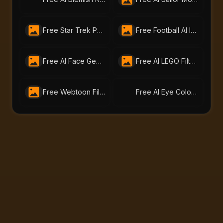
Free Star Trek Portrait AI Generator – Create Custom Avatars
Free Football AI Image Generator – Join Your Favorite Football Club Online
Free AI Face Generator – Create Realistic Faces from Text or Photo | AI-Portraits.org
Free AI LEGO Filter | Turn Photos into LEGO Art with AI Portraits
Free Webtoon Filter – Turn Your Photos into Webtoon Art Online
Free AI Eye Color Changer – Change Eye Color Online | AI-Portraits.org