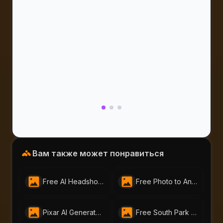
Вам также может понравиться
Free AI Headshot Generator by AI Portraits – Create Professional Photos Instantly
Free Photo to Anime Tool – Create Stunning Anime Art with AI Portraits
Pixar AI Generator - Free Pixar-Style by AI-Portraits
Free South Park Character Creator – Instantly Make South Park Avatars | AI-Portraits.org