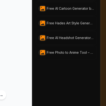
Free AI Cartoon Generator by AI-Portraits.org – Turn Photos & Text into Cartoons
Free Hades Art Style Generator - Mythic Transformation Online
Free AI Headshot Generator by AI Portraits – Create Professional Photos Instantly
Free Photo to Anime Tool – Create Stunning Anime Art with AI Portraits
→