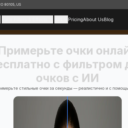
 CO 80105, US
Face Filters & Effects
API
Pricing
About Us
Blog
Примерьте очки онла
есплатно с фильтром 
очков с ИИ
имерьте стильные очки за секунды — реалистично и с помощ