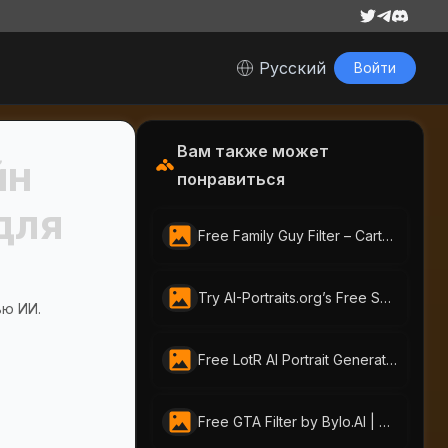
Русский
Войти
Вам также может
йн
понравиться
для
Free Family Guy Filter – Cartoon Yourself with AI Portraits Instantly
Try AI-Portraits.org’s Free Smile Filter Online to Brighten Faces with One Click
ью ИИ.
Free LotR AI Portrait Generator – Create Your Middle-earth Self
Free GTA Filter by Bylo.AI | Turn Photos Into GTA Art Online