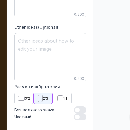
0
/
200
Other Ideas(Optional)
0
/
200
Размер изображения
3:2
2:3
1:1
Без водяного знака
Без водяного знака
Частный
Частный