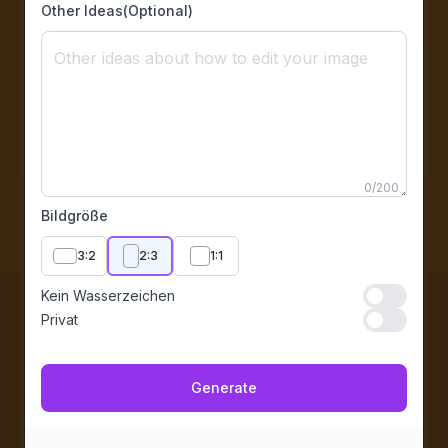
Other Ideas(Optional)
0
/
200
Bildgröße
3:2
2:3
1:1
Kein Wasserzeichen
Kein Wasser
Privat
Privat
Generate