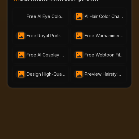
Free AI Eye Color Changer – Change Eye Color Online | AI-Portraits.org
AI Hair Color Changer: Transform Your Look Instantly
Free Royal Portrait Generator | Create AI Royal Art Online with AI-Portraits.org
Free Warhammer 40K Image Generator: Craft Unique Warhammer Portraits with AI-Portraits.org
Free AI Cosplay Generator - Transform Yourself into Iconic Characters | AI-Portraits.org
Free Webtoon Filter – Turn Your Photos into Webtoon Art Online
Design High-Quality Medieval Art for Free with AI Medieval Art Generator | AI-Portraits.org
Preview Hairstyles in Seconds with Free AI Hairstyle Changer by AI-Portraits.org