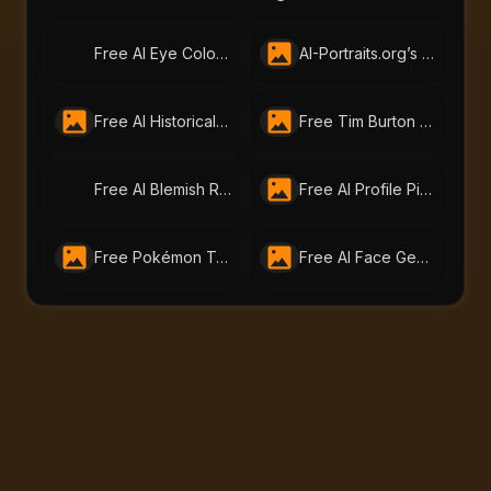
Free AI Eye Color Changer – Change Eye Color Online | AI-Portraits.org
AI-Portraits.org’s Free Skin Tone Changer Lets You Change Skin Color Instantly
Free AI Historical Portrait Generator
Free Tim Burton Character Creator by AI Portraits- Gothic Art Made Easy
Free AI Blemish Remover – Perfect Portraits with AI-Portraits.org
Free AI Profile Picture Generator | AI Portraits - Create Stunning Headshots Instantly
Free Pokémon Trainer Generator by AI-Portraits.org | Create Your Custom Pokemon Trainer Today
Free AI Face Generator – Create Realistic Faces from Text or Photo | AI-Portraits.org