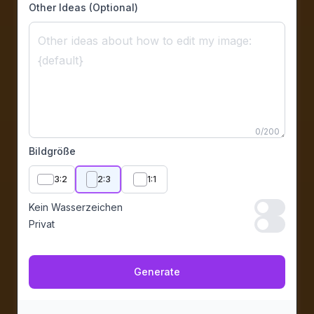
Other Ideas (Optional)
0
/
200
Bildgröße
3:2
2:3
1:1
Kein Wasserzeichen
Kein Wasser
Privat
Privat
Generate