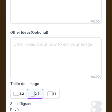
0
/
200
Other Ideas(Optional)
0
/
200
Taille de l'image
3:2
2:3
1:1
Sans filigrane
Sans filigran
Privé