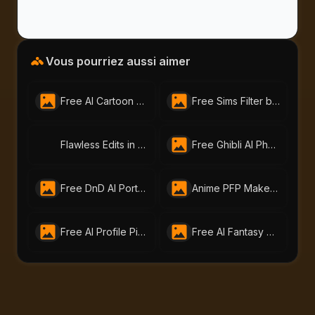
Vous pourriez aussi aimer
Free AI Cartoon Generator by AI-Portraits.org – Turn Photos & Text into Cartoons
Free Sims Filter by AI-Portraits.org – Turn Me Into a Sim in Seconds
Flawless Edits in One Click: Try AI-Portraits.org’s Free Face Editor Online
Free Ghibli AI Photo Animation Generator | AI Portraits
Free DnD AI Portrait Generator – Create Custom DnD Charactor | ai-portraits.org
Anime PFP Maker – Free Avatar Generator by ai-portraits.org
Free AI Profile Picture Generator | AI Portraits - Create Stunning Headshots Instantly
Free AI Fantasy Portrait Generator That Brings Your Imagination to Life|AI-Portraits.org