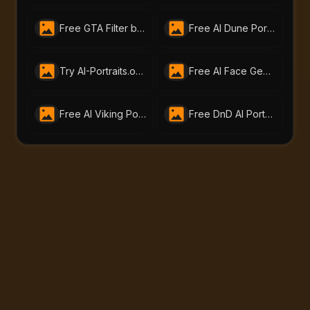
Free GTA Filter by Bylo.AI | Turn Photos Into GTA Art Online
Free AI Dune Portrait Generator – Create Dune Characters at AI-Portraits.org
Try AI-Portraits.org’s Free Smile Filter Online to Brighten Faces with One Click
Free AI Face Generator – Create Realistic Faces from Text or Photo | AI-Portraits.org
Free AI Viking Portrait Generator | ai-portraits.org
Free DnD AI Portrait Generator – Create Custom DnD Charactor | ai-portraits.org