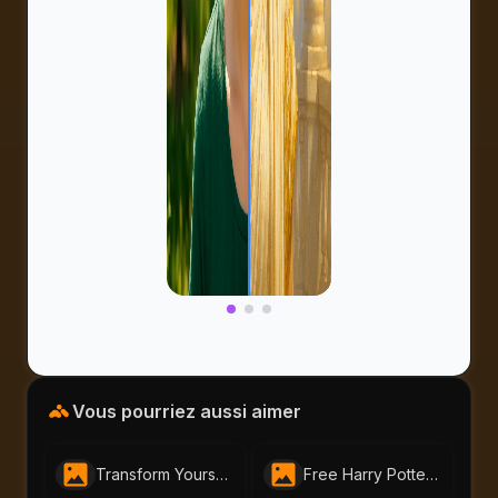
Vous pourriez aussi aimer
Transform Yourself into a Dragon Ball Z Character with Our Dragon Ball AI Portrait Generator
Free Harry Potter AI Portrait Generator by AI Portraits – Become a Wizard Now!