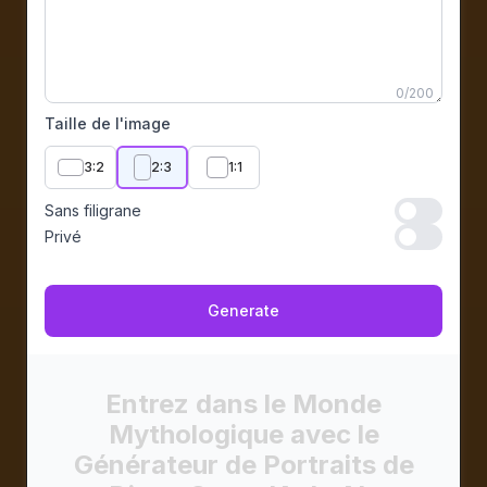
0
/
200
Taille de l'image
3:2
2:3
1:1
Sans filigrane
Sans filigran
Privé
Privé
Generate
Entrez dans le Monde
Mythologique avec le
Générateur de Portraits de