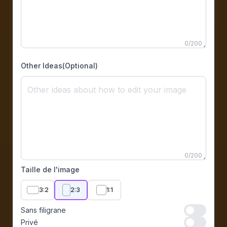
0
/
200
Other Ideas(Optional)
0
/
200
Taille de l'image
3:2
2:3
1:1
Sans filigrane
Sans filigran
Privé