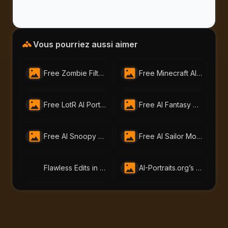
Vous pourriez aussi aimer
Free Zombie Filter by AI-Portraits.org – Turn Photos into the Undead Instantly
Free Minecraft AI Filter | Turn Any Photo into Pixel Art with AI-Portraits.org
Free LotR AI Portrait Generator – Create Your Middle-earth Self
Free AI Fantasy Portrait Generator That Brings Your Imagination to Life|AI-Portraits.org
Free AI Snoopy Generator – Make Snoopy Anime & Images in Seconds|AI-Portraits.org
Free AI Sailor Moon Filter | Create Anime Portraits with AI-Portraits.org
Flawless Edits in One Click: Try AI-Portraits.org’s Free Face Editor Online
AI-Portraits.org’s Free Skin Tone Changer Lets You Change Skin Color Instantly