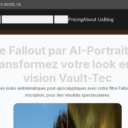
 CO 80105, US
Face Filters & Effects
API
Pricing
About Us
Blog
re Fallout par AI-Portrai
ransformez votre look e
vision Vault-Tec
es looks emblématiques post-apocalyptiques avec notre filtre Fallo
inscription, pour des résultats spectaculaires.