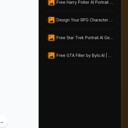
Free Harry Potter AI Portrait Generator by AI Portraits – Become a Wizard Now!
Design Your RPG Character with AI-Portraits.org’s Free RPG Maker
Free Star Trek Portrait AI Generator – Create Custom Avatars
Free GTA Filter by Bylo.AI | Turn Photos Into GTA Art Online
→