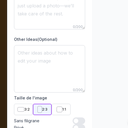
0
/
200
Other Ideas(Optional)
0
/
200
Taille de l'image
3:2
2:3
1:1
Sans filigrane
Sans filigrane
Privé