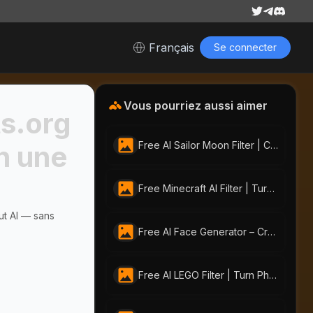
Français
Se connecter
Vous pourriez aussi aimer
ts.org
Free AI Sailor Moon Filter | Create Anime Portraits with AI-Portraits.org
n une
Free Minecraft AI Filter | Turn Any Photo into Pixel Art with AI-Portraits.org
ut AI — sans
Free AI Face Generator – Create Realistic Faces from Text or Photo | AI-Portraits.org
Free AI LEGO Filter | Turn Photos into LEGO Art with AI Portraits