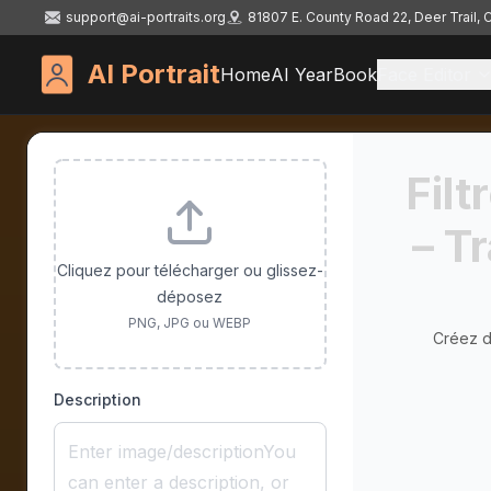
support@ai-portraits.org
81807 E. County Road 22, Deer Trail,
AI Portrait
Home
AI YearBook
Face Editor
Filt
– T
Cliquez pour télécharger ou glissez-
déposez
PNG, JPG ou WEBP
Créez d
Description