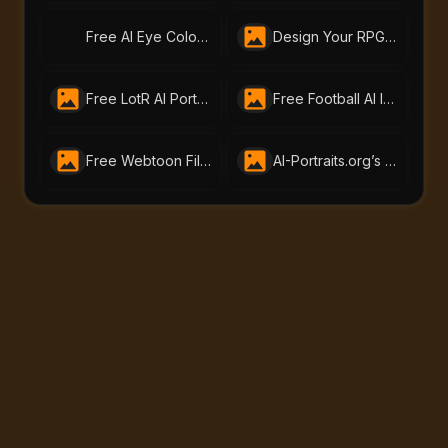
Free AI Eye Color Changer – Change Eye Color Online | AI-Portraits.org
Design Your RPG Character with AI-Portraits.org’s Free RPG Maker
Free LotR AI Portrait Generator – Create Your Middle-earth Self
Free Football AI Image Generator – Join Your Favorite Football Club Online
Free Webtoon Filter – Turn Your Photos into Webtoon Art Online
AI-Portraits.org’s Free Skin Tone Changer Lets You Change Skin Color Instantly