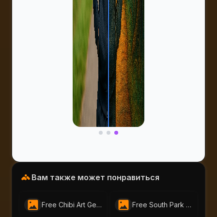
Вам также может понравиться
Free Chibi Art Generator by AI Portraits – Create Cute Animated Images Instantly
Free South Park Character Creator – Instantly Make South Park Avatars | AI-Portraits.org