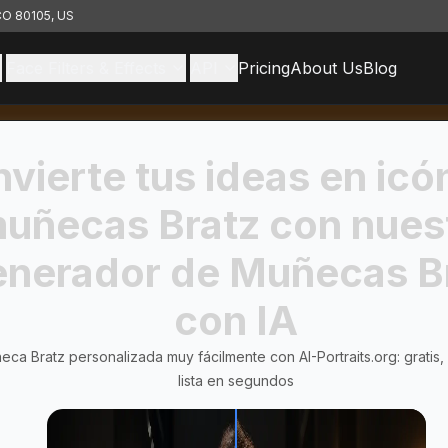
 CO 80105, US
Face Filters & Effects
API
Pricing
About Us
Blog
vierte tus ideas en icó
uñecas Bratz con nues
nerador de Muñecas B
con IA
eca Bratz personalizada muy fácilmente con AI-Portraits.org: gratis, s
lista en segundos