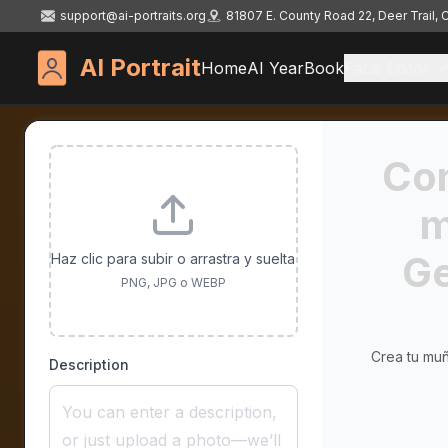
support@ai-portraits.org
81807 E. County Road 22, Deer Trail,
AI Portrait
Home
AI YearBook
Face Editor
Con
m
Ge
Haz clic para subir o arrastra y suelta
PNG, JPG o WEBP
Crea tu muñ
Description