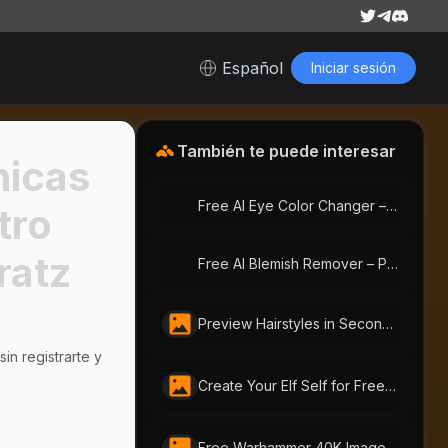
Español
Iniciar sesión
También te puede interesar
nicas
Free AI Eye Color Changer – Change Eye Color Online | AI-Portraits.org
tro
ratz
Free AI Blemish Remover – Perfect Portraits with AI-Portraits.org
Preview Hairstyles in Seconds with Free AI Hairstyle Changer by AI-Portraits.org
in registrarte y
Create Your Elf Self for Free with AI-Portraits.org‘'s AI Elf Generator
Free Warhammer 40K Image Generator: Craft Unique Warhammer Portraits with AI-Portraits.org