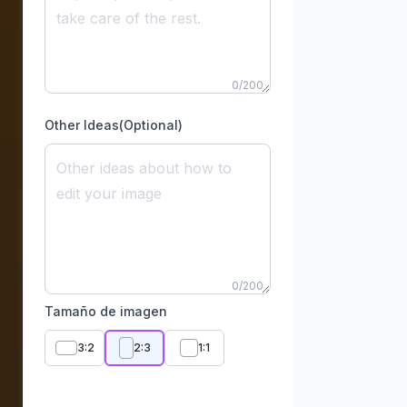
0
/
200
Other Ideas(Optional)
0
/
200
Tamaño de imagen
3:2
2:3
1:1