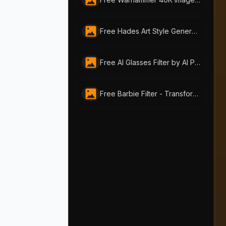
Free Hades Art Style Generator - Mythic Transformation Online
Free AI Glasses Filter by AI Portraits – Instantly Try On Glasses Online
Free Barbie Filter - Transform Your Photos into Stunning Barbie-style Portraits