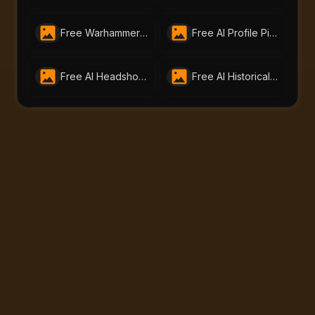
Free Warhammer 40K Image Generator: Craft Unique Warhammer Portraits with AI-Portraits.org
Free AI Profile Picture Generator | AI Portraits - Create Stunning Headshots Instantly
Free AI Headshot Generator by AI Portraits – Create Professional Photos Instantly
Free AI Historical Portrait Generator