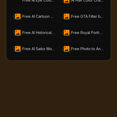
Free AI Eye Color Changer – Change Eye Color Online | AI-Portraits.org
AI Hair Color Changer: Transform Your Look Instantly
Free AI Cartoon Generator by AI-Portraits.org – Turn Photos & Text into Cartoons
Free GTA Filter by Bylo.AI | Turn Photos Into GTA Art Online
Free AI Historical Portrait Generator
Free Royal Portrait Generator | Create AI Royal Art Online with AI-Portraits.org
Free AI Sailor Moon Filter | Create Anime Portraits with AI-Portraits.org
Free Photo to Anime Tool – Create Stunning Anime Art with AI Portraits